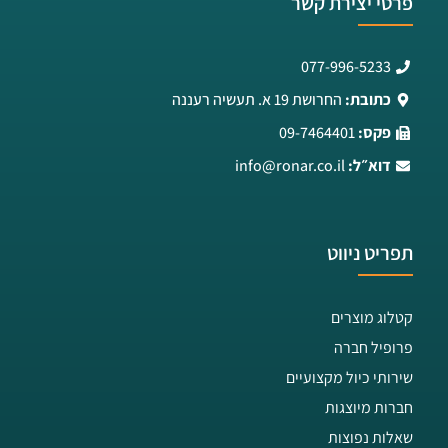
פרטי יצירת קשר
077-996-5233
כתובת:
החרושת 19 א. תעשיה רעננה
פקס:
09-7464401
דוא״ל:
info@ronar.co.il
תפריט ניווט
קטלוג מוצרים
פרופיל חברה
שירותי כיול מקצועיים
חברות מיוצגות
שאלות נפוצות