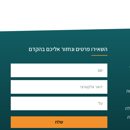
השאירו פרטים ונחזור אליכם בהקדם​​
ת
לה
ה
שלח