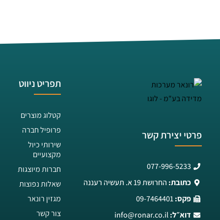
תפריט ניווט
קטלוג מוצרים
פרופיל חברה
פרטי יצירת קשר
שירותי כיול
מקצועיים
077-996-5233
חברות מיוצגות
כתובת:
החרושת 19 א. תעשיה רעננה
שאלות נפוצות
פקס:
09-7464401
מגזין רונאר
צור קשר
דוא״ל:
info@ronar.co.il