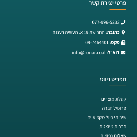
פרטי יצירת קשר
077-996-5233
כתובת:
החרושת 19 א. תעשיה רעננה
פקס:
09-7464401
דוא״ל:
info@ronar.co.il
תפריט ניווט
קטלוג מוצרים
פרופיל חברה
שירותי כיול מקצועיים
חברות מיוצגות
שאלות נפוצות