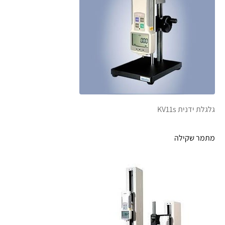
גלגלת ידנית KV11s
מתמר שקילה