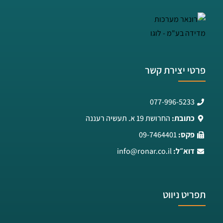
פרטי יצירת קשר
077-996-5233
כתובת:
החרושת 19 א. תעשיה רעננה
פקס:
09-7464401
דוא״ל:
info@ronar.co.il
תפריט ניווט