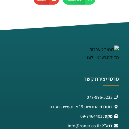
פרטי יצירת קשר
077-996-5233
כתובת:
החרושת 19 א. תעשיה רעננה
פקס:
09-7464401
דוא״ל:
info@ronar.co.il