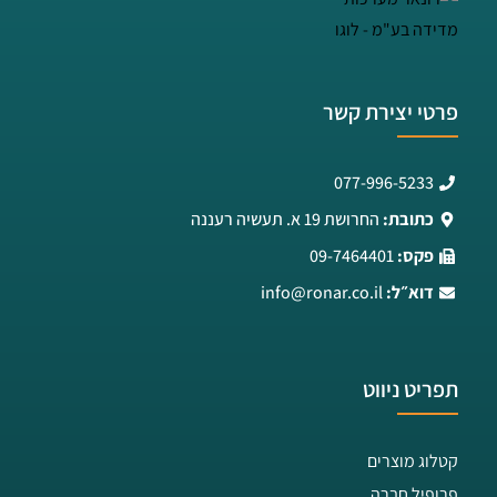
פרטי יצירת קשר
077-996-5233
כתובת:
החרושת 19 א. תעשיה רעננה
פקס:
09-7464401
דוא״ל:
info@ronar.co.il
תפריט ניווט
קטלוג מוצרים
פרופיל חברה