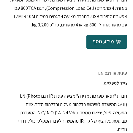
בעזרת 4 מתמרים (Compression Load Cell), דגם 800TCA עם
אפשרות לחיבור USB. החברה מציעה 4 דגמים במידות 10M או 12M
עם סנסור אחד ל- 800 kg או 4 סנסורים, סה"כ 3,200 kg.
מידע נוסף
עינית IR דגם LN
ציוד למעליות
חברת "רונאר מערכות מדידה" מציעה עינית IR דגם LN (Photo
Cell) המיועדת לשימוש בדלתות מעלית ובדלתות הזזה. טווח
הפעולה- 6 מ', יציאות ממסר- N.C/ N.O (1A- 24 Vdc). המערכת
מבוססת על רציף של קרן IR מהמשדר לעבר המקלט וכוללת חיווי
נוריות.