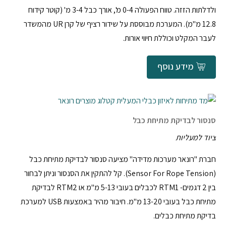
ולדלתות הזזה. טווח הפעולה 0-4 מ', אורך כבל 3-4 מ' (קוטר קידוח
12.8 מ"מ). המערכת מבוססת על שידור רציף של קרן UR מהמשדר
לעבר המקלט וכוללת חיווי אורות.
מידע נוסף
סנסור לבדיקת מתיחת כבל
ציוד למעליות
חברת "רונאר מערכות מדידה" מציעה סנסור לבדיקת מתיחת כבל
(Sensor For Rope Tension). קל להתקין את הסנסור וניתן לבחור
בין 2 דגמים- RTM1 לכבלים בעובי 5-13 מ"מ או RTM2 לבדיקת
מתיחת כבל בעובי 13-20 מ"מ. חיבור מהיר באמצעות USB למערכת
בדיקת מתיחת כבלים.