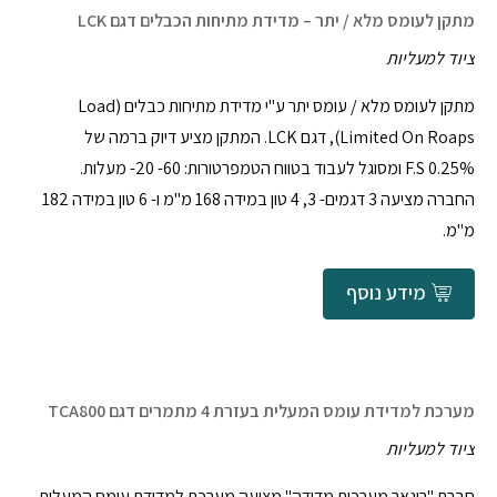
מתקן לעומס מלא / יתר – מדידת מתיחות הכבלים דגם LCK
ציוד למעליות
מתקן לעומס מלא / עומס יתר ע"י מדידת מתיחות כבלים (Load
Limited On Roaps), דגם LCK. המתקן מציע דיוק ברמה של
0.25% F.S ומסוגל לעבוד בטווח הטמפרטורות: 60- 20- מעלות.
החברה מציעה 3 דגמים- 3, 4 טון במידה 168 מ"מ ו- 6 טון במידה 182
מ"מ.
מידע נוסף
מערכת למדידת עומס המעלית בעזרת 4 מתמרים דגם TCA800
ציוד למעליות
חברת "רונאר מערכות מדידה" מציעה מערכת למדידת עומס המעלית