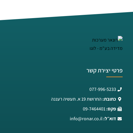
פרטי יצירת קשר
077-996-5233
כתובת:
החרושת 19 א. תעשיה רעננה
פקס:
09-7464401
דוא״ל:
info@ronar.co.il