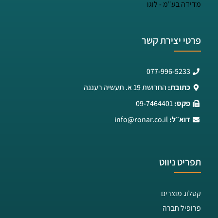
פרטי יצירת קשר
077-996-5233
כתובת:
החרושת 19 א. תעשיה רעננה
פקס:
09-7464401
דוא״ל:
info@ronar.co.il
תפריט ניווט
קטלוג מוצרים
פרופיל חברה