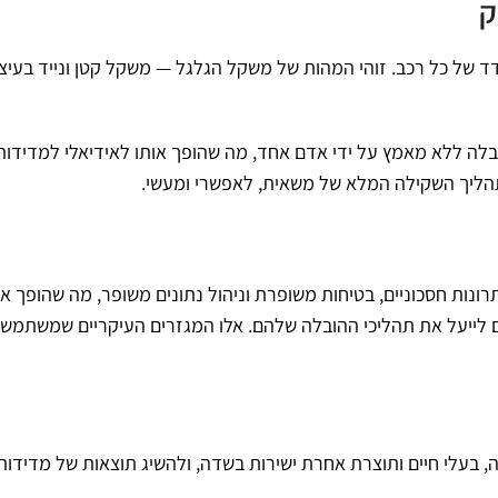
ק
ד של כל רכב. זוהי המהות של משקל הגלגל — משקל קטן ונייד בעיצו
שקל שלו, השוקל רק 20 ק"ג, מאפשר הובלה ללא מאמץ על ידי אדם אחד, מה שהופך אותו לאידיאלי למדי
 תהליך השקילה המלא של משאית, לאפשרי ומעשי.
פתרונות חסכוניים, בטיחות משופרת וניהול נתונים משופר, מה שהופך 
 לייעל את תהליכי ההובלה שלהם. אלו המגזרים העיקריים שמשתמש
, בעלי חיים ותוצרת אחרת ישירות בשדה, ולהשיג תוצאות של מדידו