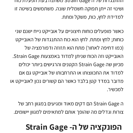
ההתנגדות של ה Strain Gage משתנה בעת הפעלת כוח
ושינוי זה ייתן תפוקה חשמלית שונה. משתמשים בשיטה זו
למדידת לחץ, כוח, משקל ומתח.
כאשר מופעלים כוחות חיצוניים על אובייקט נייח ישנם שני
כוחות; לחץ ומתח. לחץ הוא כוח ההתנגדות של האובייקט
(כמו דחיפה לאחור) מתח הוא תזוזה ודפורמציה של
האובייקט וזה הכוח שניתן למדוד באמצעות Strain Gage.
מכיוון שה Strain Gage הקטנים והרגישים ביותר יכולים
למדוד את התכווצותו או התרחבותו של אובייקט גם אם
מדובר במדד קטן בלבד כאשר הם קשורים נכון לאובייקט או
למכשיר.
ה Strain Gage הם דקים מאוד ומגיעים במגוון רחב של
צורות וגדלים מה שהופך אותם למתאימים למגוון יישומים.
הפונקציה של ה- Strain Gage