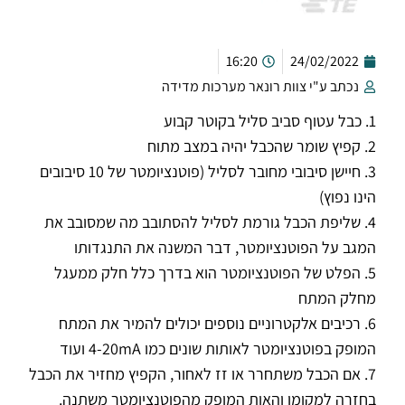
16:20
24/02/2022
נכתב ע"י צוות רונאר מערכות מדידה
1. כבל עטוף סביב סליל בקוטר קבוע
2. קפיץ שומר שהכבל יהיה במצב מתוח
3. חיישן סיבובי מחובר לסליל (פוטנציומטר של 10 סיבובים
הינו נפוץ)
4. שליפת הכבל גורמת לסליל להסתובב מה שמסובב את
המגב על הפוטנציומטר, דבר המשנה את התנגדותו
5. הפלט של הפוטנציומטר הוא בדרך כלל חלק ממעגל
מחלק המתח
6. רכיבים אלקטרוניים נוספים יכולים להמיר את המתח
המופק בפוטנציומטר לאותות שונים כמו 4-20mA ועוד
7. אם הכבל משתחרר או זז לאחור, הקפיץ מחזיר את הכבל
בחזרה למקומו והאות המופק מהפוטנציומטר משתנה.