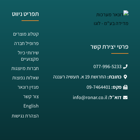
תפריט ניווט
קטלוג מוצרים
פרופיל חברה
פרטי יצירת קשר
שירותי כיול
מקצועיים
077-996-5233
חברות מיוצגות
כתובת:
החרושת 19 א. תעשיה רעננה
שאלות נפוצות
פקס:
09-7464401
מגזין רונאר
צור קשר
דוא״ל:
info@ronar.co.il
English
הצהרת נגישות