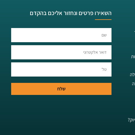
השאירו פרטים ונחזור אליכם בהקדם​​
ת
לה
ה
שלח
וק?