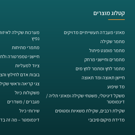
קטלוג מוצרים
מאזני מעבדה תעשייתיים מדויקים
מערכות שקילה לאיזור
נפיץ
מתמר שקילה
מתמרי מתיחות
מתמר מומנט פיתול
חיישני טמפרטורה ולחו
מתמרים וחיישני מרחק
ציוד למעליות
מתמר לחץ ומתמר לחץ מים
בובות אדם לחילוץ והצ
חיישן תאוצה ומד תאוצה
צגי קריאה וראשי שקיל
מד שיפוע
משקולות כיול
משקל דיגיטלי, משטחי שקילה ומאזני תליה /
דינמומטר
מגברים / משדרים
שקילת רכבים, שקילת משאיות ומטוסים
שירותי כיול
מדידת מיקום סיבובי
דינמומטר – מה זה בדי