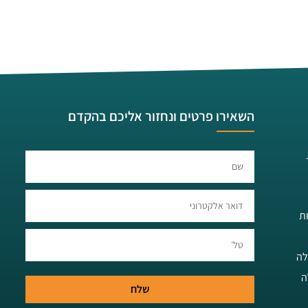
השאירו פרטים ונחזור אליכם בהקדם​​
ת
לה
ה
שלח