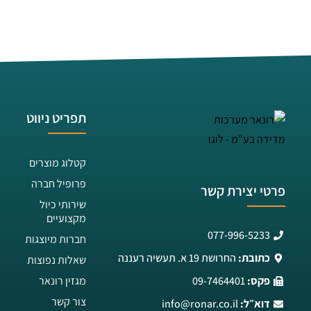
תפריט ניווט
קטלוג מוצרים
פרופיל חברה
פרטי יצירת קשר
שירותי כיול
מקצועיים
077-996-5233
חברות מיוצגות
כתובת:
החרושת 19 א. תעשיה רעננה
שאלות נפוצות
פקס:
09-7464401
מגזין רונאר
צור קשר
דוא״ל:
info@ronar.co.il