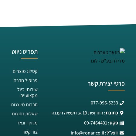
תפריט ניווט
קטלוג מוצרים
פרופיל חברה
פרטי יצירת קשר
שירותי כיול
מקצועיים
077-996-5233
חברות מיוצגות
כתובת:
החרושת 19 א. תעשיה רעננה
שאלות נפוצות
פקס:
09-7464401
מגזין רונאר
צור קשר
דוא״ל:
info@ronar.co.il