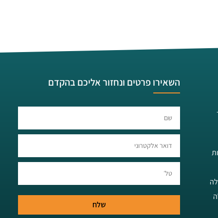
השאירו פרטים ונחזור אליכם בהקדם​​
ת
לה
ה
שלח