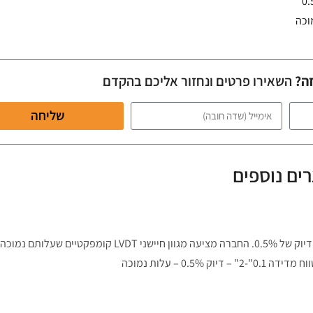
וכה
זה?
השאירו פרטים ונחזור אליכם בהקדם
שליחה
ים נוספים
חיישן LVDT דגם חסכוני- Economy עם טווח מדידה של 2- 0.1 אינץ' ורמת דיוק של 0.5%. החברה מציעה מגוון חיישני LVDT קומפקטיים שעלותם נמו
0 – עלות נמוכה