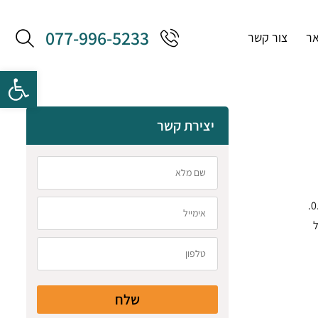
077-996-5233
אר
צור קשר
יצירת קשר
חיישן LVDT דגם חסכוני- Economy עם טווח מדידה של 2- 0.1 אינץ' ורמת דיוק של 0.5%.
ל
שלח