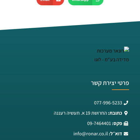
פרטי יצירת קשר
077-996-5233
כתובת:
החרושת 19 א. תעשיה רעננה
פקס:
09-7464401
דוא״ל:
info@ronar.co.il