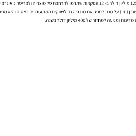
לצמיחתה מחדש. בין השנים 2004 ל- 2007 החברה השקיעה למעלה מ- 125 מיליון דולר ב- 12 עסקאות שתרמו להרחבת סל מוצריה 
י מסוגו בשנזן (סין) על מנת לספק את מוצריה גם לשווקים המתעוררים באסיה והיא