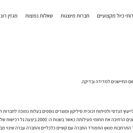
ותי כיול מקצועיים
חברות מיוצגות
שאלות נפוצות
מגזין רונ
Measurement Specialtie) נוסדה בשנת 1983 כחברה לייעוץ הנדסי ולפיתוח זכוכית סיליקון ומוצרים נוספים בעלות נמוכה לח
לאחר פיתוח מתמרי עומס חדשניים הפכה ליצרן ולספק מוביל ולאורך השנים הרחיבה את תחומי פע
יך התרחבות מואץ התמודד החברה עם קשיים כלכליים והחברה עברה שינוי מב